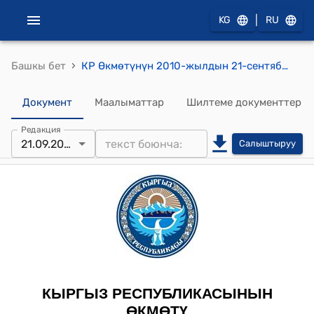
|
KG
RU
›
Башкы бет
КР Өкмөтүнүн 2010-жылдын 21-сентябрындагы №212 "Кыргыз Республикасынын Убактылуу Өкмөтүнүн 2010-жылдын 1-июлундагы № 107 «Кыргыз Республикасынын Юстиция министрлигинин алдындагы Мамлекеттик сот экспертизалар борборун материалдык-техникалык камсыздоонун маселелери жөнүндө» токтомуна өзгөртүүлөрдү киргизүү тууралуу" токтому
Документ
Маалыматтар
Шилтеме документтер
Редакция
21.09.2010
Салыштыруу