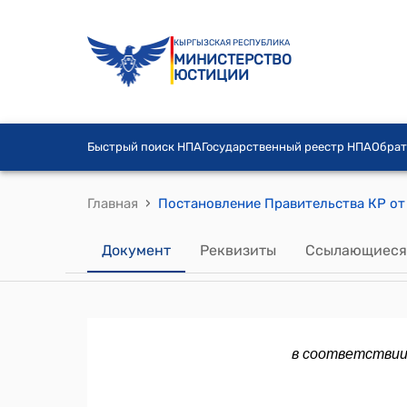
КЫРГЫЗСКАЯ РЕСПУБЛИКА
МИНИСТЕРСТВО
ЮСТИЦИИ
Быстрый поиск НПА
Государственный реестр НПА
Обрат
›
Главная
Документ
Реквизиты
Ссылающиеся