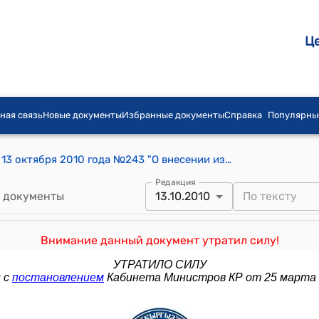
Ц
ная связь
Новые документы
Избранные документы
Справка
Популярны
Постановление Правительства КР от 13 октября 2010 года №243 "О внесении изменения в постановление Правительства Кыргызской Республики «Об уплате в 2009 году членских, долевых взносов в международные организации и интеграционные объединения в рамках СНГ, членом которых является Кыргызская Республика» от 20 июля 2009 года № 464"
Редакция
 документы
13.10.2010
Внимание данный документ утратил силу!