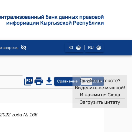
ентрализованный банк данных правовой
информации Кыргызской Республики
|
KG
RU
е запросы
Ошибка в тексте?
Сравнение
OPEN
DATA
Выделите ее мышкой!
И нажмите:
Сюда
Загрузить цитату