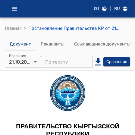
|
KG
RU
›
Главная
Постановление Правительства КР от 21 октября 2010 года №252 "О переводе земель, расположенных на территории Жерге-Тальского аильного округа Нарынского района Нарынской области Кыргызской Республики" токтому
Документ
Реквизиты
Ссылающиеся документы
Редакция
21.10.2010
Сравнение