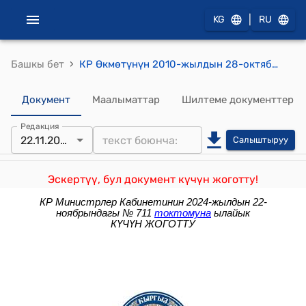
|
KG
RU
›
Башкы бет
КР Өкмөтүнүн 2010-жылдын 28-октябырындагы №261 "Кыргыз Республикасынын Өкмөтүнүн айрым чечимдерине өзгөртүү киргизүү жана күчүн жоготту деп табуу жөнүндө" токтому
Документ
Маалыматтар
Шилтеме документтер
Редакция
22.11.2024
Салыштыруу
Эскертүү, бул документ күчүн жоготту!