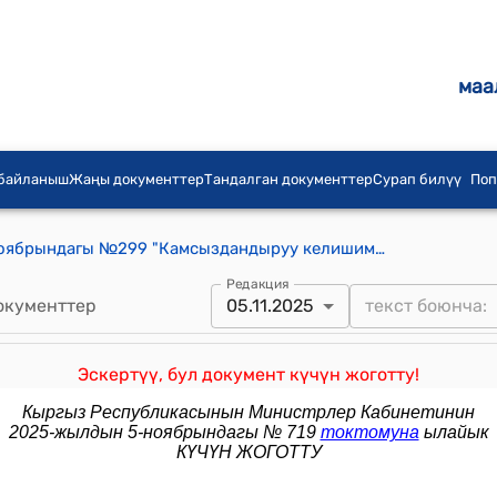
маа
 байланыш
Жаңы документтер
Тандалган документтер
Сурап билүү
Поп
КР Өкмөтүнүн 2010-жылдын 25-ноябрындагы №299 "Камсыздандыруу келишиминдеги айрым коркунучтар боюнча жоопкерчиликтин максималдуу көлөмүн белгилөө жөнүн" токтому
Редакция
окументтер
05.11.2025
Эскертүү, бул документ күчүн жоготту!