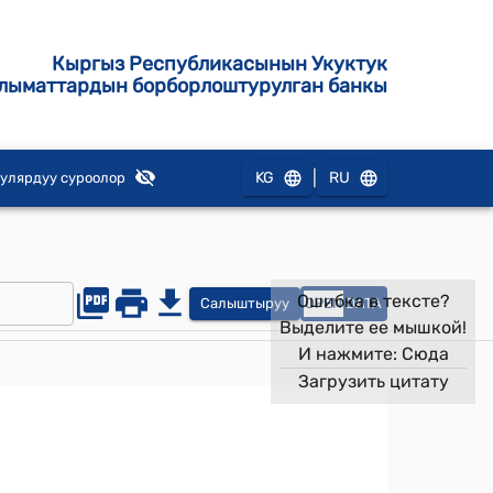
Кыргыз Республикасынын Укуктук
лыматтардын борборлоштурулган банкы
|
KG
RU
улярдуу суроолор
Ошибка в тексте?
Салыштыруу
OPEN
DATA
Выделите ее мышкой!
И нажмите:
Сюда
Загрузить цитату