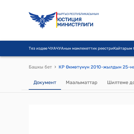
КЫРГЫЗ РЕСПУБЛИКАСЫНЫН
ЮСТИЦИЯ
МИНИСТРЛИГИ
Тез издөө ЧУА
ЧУАнын мамлекеттик реестри
Кайтарым
›
Башкы бет
Документ
Маалыматтар
Шилтеме д