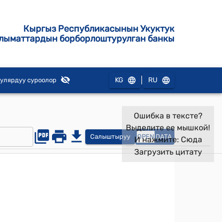
Кыргыз Республикасынын Укуктук
лыматтардын борборлоштурулган банкы
|
KG
RU
улярдуу суроолор
Ошибка в тексте?
Выделите ее мышкой!
Салыштыруу
OPEN
DATA
И нажмите:
Сюда
Загрузить цитату