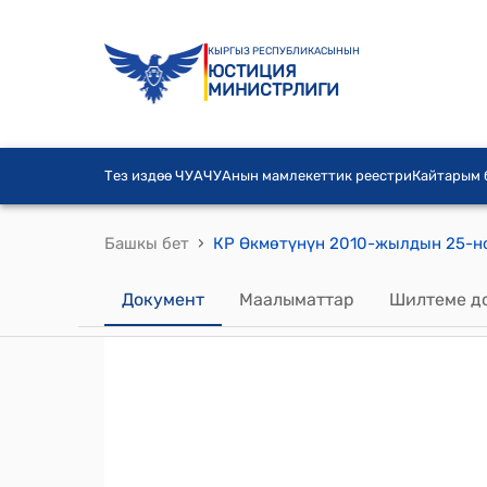
КЫРГЫЗ РЕСПУБЛИКАСЫНЫН
ЮСТИЦИЯ
МИНИСТРЛИГИ
Тез издөө ЧУА
ЧУАнын мамлекеттик реестри
Кайтарым
›
Башкы бет
Документ
Маалыматтар
Шилтеме д