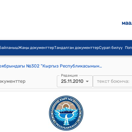
маа
 байланыш
Жаңы документтер
Тандалган документтер
Сурап билүү
Поп
КР Өкмөтүнүн 2010-жылдын 25-ноябрындагы №302 "Кыргыз Республикасынын Өкмөтүнүн 2001-жылдын 8-октябрындагы № 608 "Кыргыз Республикасынын облустук маанидеги шаарларынын мэрияларына муниципалдык менчикке объекттерди өткөрүп берүү жөнүндө" токтомуна толуктоо киргизүү тууралуу" токтому
Редакция
окументтер
25.11.2010