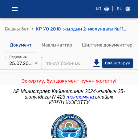
|
KG
RU
›
Башкы бет
КР УӨ 2010-жылдын 2-июлундагы №114 "Кыргыз Республикасынын Стратегиялык изилдөөлөр улуттук институту жөнүндө" токтому
Документ
Маалыматтар
Шилтеме документтер
Редакция
25.07.2024
Салыштыруу
Эскертүү, бул документ күчүн жоготту!