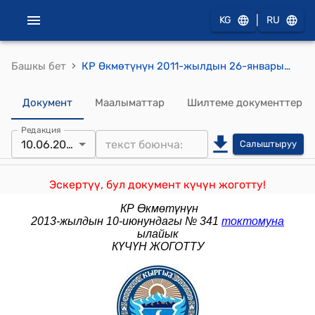
|
KG
RU
›
Башкы бет
КР Өкмөтүнүн 2011-жылдын 26-январындагы №28 "Кыргыз Республикасынын Өкмөтүнүн Регламенти жөнүндө" токтому
Документ
Маалыматтар
Шилтеме документтер
Редакция
10.06.2013
Салыштыруу
Эскертүү, бул документ күчүн жоготту!