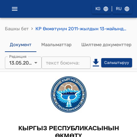
|
KG
RU
›
Башкы бет
КР Өкмөтүнүн 2011-жылдын 13-майындагы №214 "Баалуу кагаздар рыногундагы фондулук биржалардын ишине карата коюлуучу талаптар жөнүндө жобону бекитүү тууралуу" токтому
Документ
Маалыматтар
Шилтеме документтер
Редакция
13.05.2011
Салыштыруу