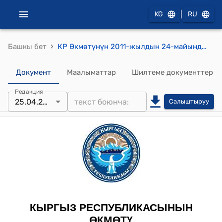
|
KG
RU
›
Башкы бет
КР Өкмөтүнүн 2011-жылдын 24-майындагы № 239 "Мамлекеттик мекемелерде жана уюмдарда "улуттук" статусу же "академиялык" ардактуу наамы болгону үчүн алардын кызматкерлеринин кызматтык маянасына үстөк акылар жөнүндө" токтому
Документ
Маалыматтар
Шилтеме документтер
Редакция
25.04.2026
Салыштыруу