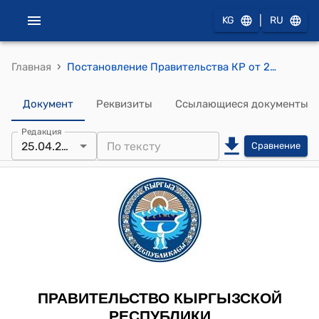
|
KG
RU
›
Главная
Постановление Правительства КР от 24 мая 2011 года № 239 "О надбавках к должностным окладам работников государственных учреждений и организаций, имеющих статус "национальный" или почетное звание "академический""
Документ
Реквизиты
Ссылающиеся документы
Редакция
25.04.2026
Сравнение