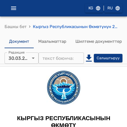
|
KG
RU
›
Башкы бет
Кыргыз Республикасынын Өкмөтүнүн 2011-жылдын 19-июлундагы №400 "Кыргыз Республикасынын Өкмөтүнүн айрым чечимдерине өзгөртүүлөрдү жана толуктоолорду киргизүү жөнүндө" токтому
Документ
Маалыматтар
Шилтеме документтер
Редакция
30.03.2022
Салыштыруу