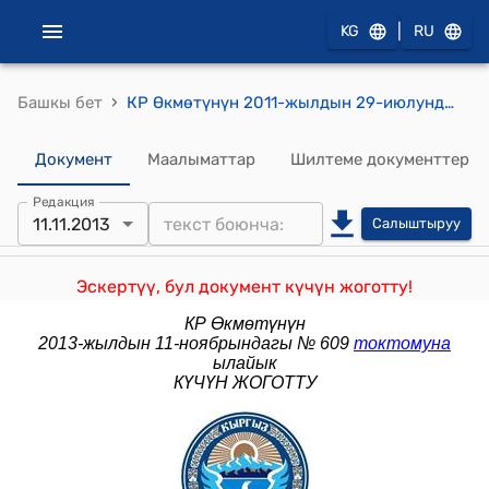
|
KG
RU
›
Башкы бет
КР Өкмөтүнүн 2011-жылдын 29-июлундагы №427 "Кыргыз Республикасынын Өкмөтүнүн 2010-жылдын 7-октябрындагы № 231 "Кыргыз Республикасында ишкердик субъекттери, коммерциялык эмес уюмдар (бюджеттик мекемелерди албаганда) тарабынан бухгалтердик эсептин жана финансылык отчеттуулуктун жүргүзүлүшүнүн маселелери жөнүндө" токтому менен бекитилген Жеке ишкерлер үчүн бухгалтердик эсеп жүргүзүүнүн жана финансылык отчет түзүүнүн жөнөкөйлөтүлгөн формасы боюнча методикалык көрсөтмөлөрдү колдонууну токтото туруу тууралуу" токтому
Документ
Маалыматтар
Шилтеме документтер
Редакция
11.11.2013
Салыштыруу
Эскертүү, бул документ күчүн жоготту!