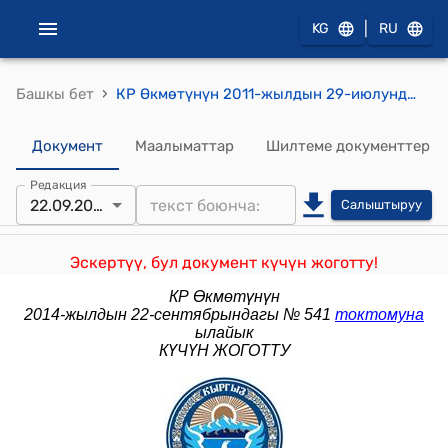
|
KG
RU
›
Башкы бет
КР Өкмөтүнүн 2011-жылдын 29-июлундагы №433 "Кыргыз Республикасынын Президентине караштуу Мамлекеттик тил боюнча улуттук комиссиянын кызматкерлеринин эмгек акысын жогорулатуу жөнүндө" токтому
Документ
Маалыматтар
Шилтеме документтер
Редакция
22.09.2014
Салыштыруу
Эскертүү, бул документ күчүн жоготту!