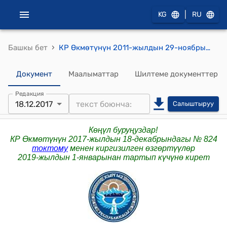
|
KG
RU
›
Башкы бет
КР Өкмөтүнүн 2011-жылдын 29-ноябрындагы №745 "Оор оору менен ооруган эркинен ажыратууга соттолгондорду медициналык күбөлөндүрүү жана аларды андан ары жаза өтөөдөн бошотууну сунуш кылуу тартибин бекитүү жөнүндө" токтому
Документ
Маалыматтар
Шилтеме документтер
Редакция
18.12.2017
Салыштыруу