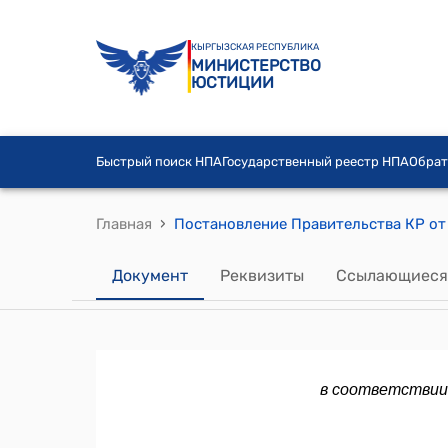
КЫРГЫЗСКАЯ РЕСПУБЛИКА
МИНИСТЕРСТВО
ЮСТИЦИИ
Быстрый поиск НПА
Государственный реестр НПА
Обрат
›
Главная
Документ
Реквизиты
Ссылающиеся