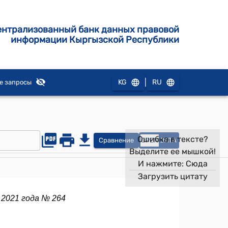
ентрализованный банк данных правовой
информации Кыргызской Республики
|
KG
RU
е запросы
Ошибка в тексте?
Сравнение
OPEN
DATA
Выделите ее мышкой!
И нажмите:
Сюда
Загрузить цитату