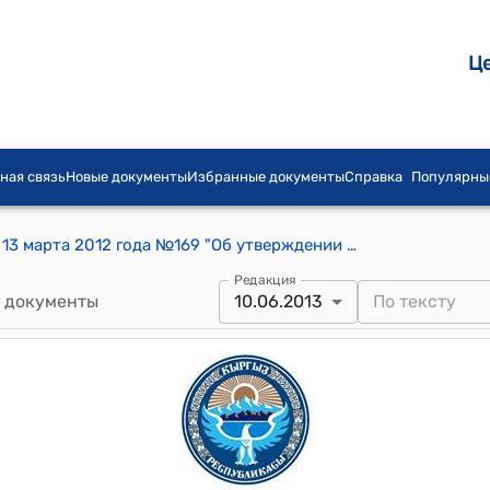
Ц
ная связь
Новые документы
Избранные документы
Справка
Популярны
Постановление Правительства КР от 13 марта 2012 года №169 "Об утверждении Положения о порядке восстановления сведений о заработной плате (доходе), уничтоженных в результате пожара во время июньских событий 2010 года, для назначения пенсий жителям Базар-Коргонского района Джалал-Абадской области"
Редакция
 документы
10.06.2013