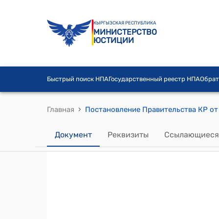
КЫРГЫЗСКАЯ РЕСПУБЛИКА
МИНИСТЕРСТВО
ЮСТИЦИИ
Быстрый поиск НПА
Государственный реестр НПА
Обрат
›
Главная
Документ
Реквизиты
Ссылающиеся