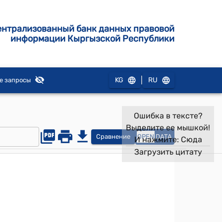
ентрализованный банк данных правовой
информации Кыргызской Республики
|
KG
RU
е запросы
Ошибка в тексте?
Выделите ее мышкой!
Сравнение
OPEN
DATA
И нажмите:
Сюда
Загрузить цитату