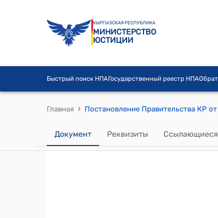
КЫРГЫЗСКАЯ РЕСПУБЛИКА
МИНИСТЕРСТВО
ЮСТИЦИИ
Быстрый поиск НПА
Государственный реестр НПА
Обрат
›
Главная
Документ
Реквизиты
Ссылающиеся