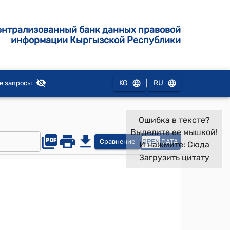
ентрализованный банк данных правовой
информации Кыргызской Республики
|
KG
RU
е запросы
Ошибка в тексте?
Выделите ее мышкой!
Сравнение
OPEN
DATA
И нажмите:
Сюда
Загрузить цитату