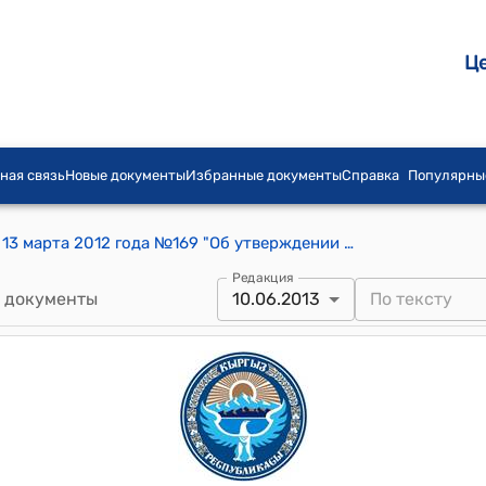
Ц
ная связь
Новые документы
Избранные документы
Справка
Популярны
Постановление Правительства КР от 13 марта 2012 года №169 "Об утверждении Положения о порядке восстановления сведений о заработной плате (доходе), уничтоженных в результате пожара во время июньских событий 2010 года, для назначения пенсий жителям Базар-Коргонского района Джалал-Абадской области"
Редакция
 документы
10.06.2013