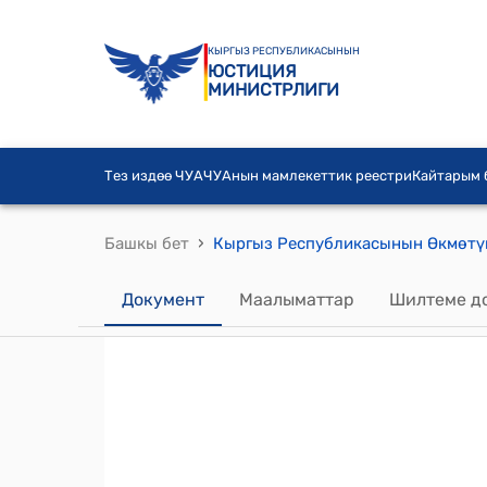
КЫРГЫЗ РЕСПУБЛИКАСЫНЫН
ЮСТИЦИЯ
МИНИСТРЛИГИ
Тез издөө ЧУА
ЧУАнын мамлекеттик реестри
Кайтарым
›
Башкы бет
Документ
Маалыматтар
Шилтеме д