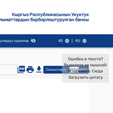
Кыргыз Республикасынын Укуктук
лыматтардын борборлоштурулган банкы
|
KG
RU
улярдуу суроолор
Ошибка в тексте?
Выделите ее мышкой!
Салыштыруу
OPEN
DATA
И нажмите:
Сюда
Загрузить цитату