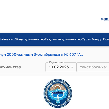
маа
 байланыш
Жаңы документтер
Тандалган документтер
Сурап билүү
Поп
Кыргыз Республикасынын Өкмөтүнүн 2000-жылдын 3-октябрындагы № 607 "Аскердик-техникалык кызматташтык жөнүндө Кыргыз Республикасынын Өкмөтүнүн жана Россия Федерациясынын Өкмөтүнүн ортосундагы Макулдашууну ишке ашыруу тууралуу" токтому
Редакция
окументтер
10.02.2023