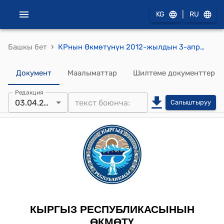
|
KG
RU
›
Башкы бет
КРнын Өкмөтүнүн 2012-жылдын 3-апрелиндеги № 224 "Кыргыз Республикасынын Жарандык коргонуу мамлекеттик системасынын өзгөчө жана кризистик кырдаалдарда бирдиктүү маалыматтык-башкаруу системасынын күнүмдүк башкаруу органдарын (кризистик кырдаалдарда башкаруу борборлорун) өнүктүрүү программасын бекитүү жөнүндө" токтому
Документ
Маалыматтар
Шилтеме документтер
Редакция
03.04.2012
Салыштыруу