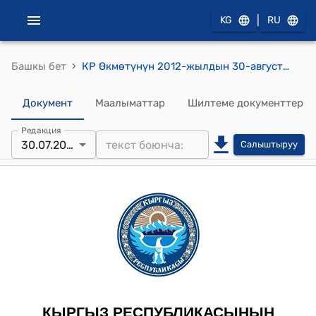
|
KG
RU
›
Башкы бет
КР Өкмөтүнүн 2012-жылдын 30-августундагы № 600 "Кыргыз Республикасынын Өкмөтүнө караштуу Курулуш жана региондук өнүктүрүү боюнча мамлекеттик агенттиктин ведомстволук бөлүкчөлөрү жөнүндө жоболорду бекитүү тууралуу" токтому
Документ
Маалыматтар
Шилтеме документтер
Редакция
30.07.2019
Салыштыруу