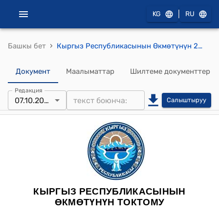
|
KG
RU
›
Башкы бет
Кыргыз Республикасынын Өкмөтүнүн 2012-жылдын 14-сентябрындагы № 616 "Мамлекеттик-жеке өнөктөштүк чөйрөсүндө ыйгарым укуктуу органдарды аныктоо жөнүндө" токтому
Документ
Маалыматтар
Шилтеме документтер
Редакция
07.10.2022
Салыштыруу