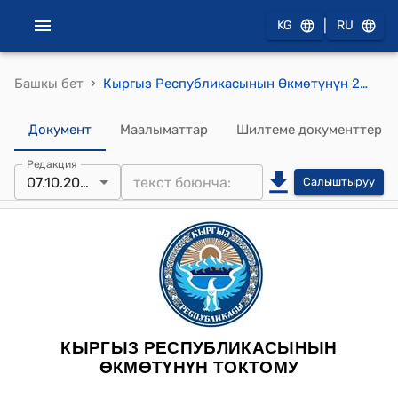
|
KG
RU
›
Башкы бет
Кыргыз Республикасынын Өкмөтүнүн 2012-жылдын 14-сентябрындагы № 616 "Мамлекеттик-жеке өнөктөштүк чөйрөсүндө ыйгарым укуктуу органдарды аныктоо жөнүндө" токтому
Документ
Маалыматтар
Шилтеме документтер
Редакция
07.10.2022
Салыштыруу