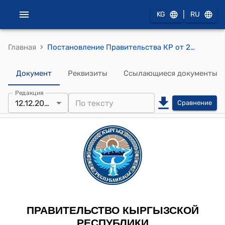
|
KG
RU
›
Главная
Постановление Правительства КР от 25 сентября 2012 года № 648 "Об утверждении Инструкции о производстве судебных экспертиз в Судебно-экспертной службе при Министерстве юстиции Кыргызской Республики"
Документ
Реквизиты
Ссылающиеся документы
Редакция
12.12.2023
Сравнение