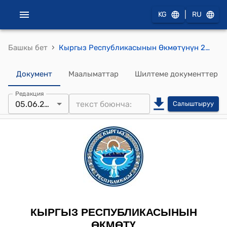
|
KG
RU
›
Башкы бет
Кыргыз Республикасынын Өкмөтүнүн 2012-жылдын 26-сентябрындагы № 653 "Кыргыз Республикасынын Өкмөтүнүн айрым чечимдерине өзгөртүүлөрдү жана толуктоолорду киргизүү жөнүндө" токтому
Документ
Маалыматтар
Шилтеме документтер
Редакция
05.06.2026
Салыштыруу