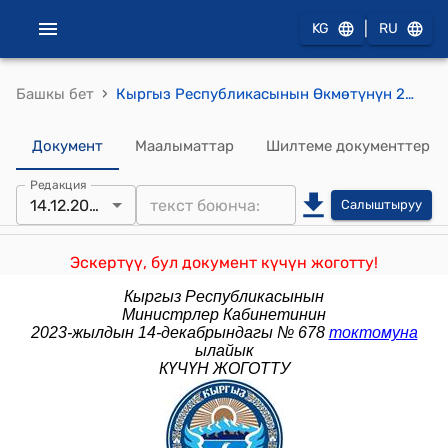
|
KG
RU
›
Башкы бет
Кыргыз Республикасынын Өкмөтүнүн 2012-жылдын 28-июнундагы № 452 "Кыргыз Республикасынын Өкмөтүнүн 2001-жылдын 31-майындагы № 260 «Иштин айрым түрлөрүн лицензиялоо жөнүндө» токтомуна өзгөртүү киргизүү тууралуу" токтому
Документ
Маалыматтар
Шилтеме документтер
Редакция
14.12.2023
Салыштыруу
Эскертүү, бул документ күчүн жоготту!