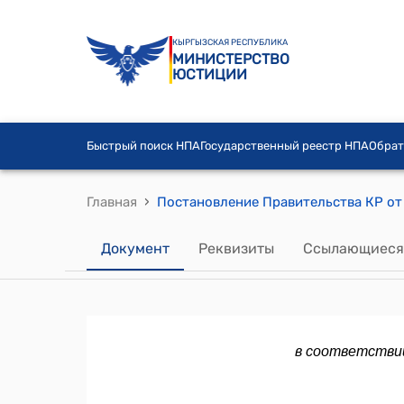
КЫРГЫЗСКАЯ РЕСПУБЛИКА
МИНИСТЕРСТВО
ЮСТИЦИИ
Быстрый поиск НПА
Государственный реестр НПА
Обрат
›
Главная
Документ
Реквизиты
Ссылающиеся