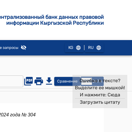
ентрализованный банк данных правовой
информации Кыргызской Республики
|
KG
RU
е запросы
Ошибка в тексте?
Сравнение
OPEN
DATA
Выделите ее мышкой!
И нажмите:
Сюда
Загрузить цитату