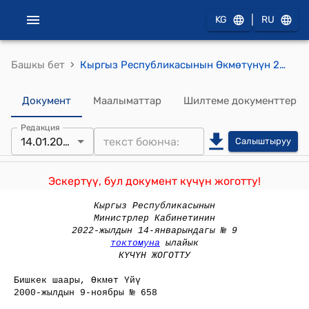
|
KG
RU
›
Башкы бет
Кыргыз Республикасынын Өкмөтүнүн 2000-жылдын 9-ноябрындагы № 658 "Айыл чарба жерлерин, короо жанындагы жана дачадагы жер участокторун пайдалануу укугу үчүн 2001-жылга бирдиктүү айыл чарба салыгынын базалык ставкалары жөнүндө" Кыргыз Республикасынын Мыйзам долбоору тууралуу" токтому
Документ
Маалыматтар
Шилтеме документтер
Редакция
14.01.2022
Салыштыруу
Эскертүү, бул документ күчүн жоготту!