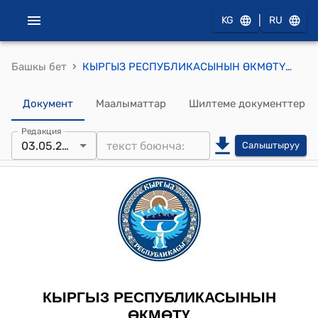
|
KG
RU
›
Башкы бет
КЫРГЫЗ РЕСПУБЛИКАСЫНЫН ӨКМӨТҮНҮН 2012-жылдын 2-майындагы № 271 "Кыргыз Республикасынын Өкмөтүнүн 2011-жылдын 21-июнундагы № 334 "Нарын облусунун өнүктүрүү фонду жөнүндө" токтомуна өзгөртүүлөрдү жана толуктоолорду киргизүү тууралуу" токтому
Документ
Маалыматтар
Шилтеме документтер
Редакция
03.05.2012
Салыштыруу