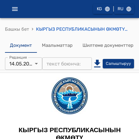
|
KG
RU
›
Башкы бет
КЫРГЫЗ РЕСПУБЛИКАСЫНЫН ӨКМӨТҮНҮН 2012-жылдын 14-майындагы № 280 "" токтому
Документ
Маалыматтар
Шилтеме документтер
Редакция
14.05.2012
Салыштыруу