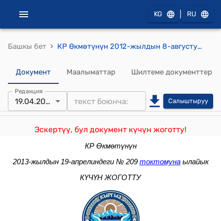
|
KG
RU
›
Башкы бет
КР Өкмөтүнүн 2012-жылдын 8-августундагы № 557 "Кыргыз Республикасынын Өкмөтүнүн 2009-жылдын 5-мартындагы № 148 "Улуттук" статусу бар мамлекеттик жогорку окуу жайларынын жетекчилерин кошпогондо Кыргыз Республикасынын мамлекеттик жогорку окуу жайларынын жетекчилерин кызматка дайындоо жана бошотуу тартиби жөнүндө" токтомуна өзгөртүү жана толуктоо киргизүү тууралуу" токтому
Документ
Маалыматтар
Шилтеме документтер
Редакция
19.04.2013
Салыштыруу
Эскертүү, бул документ күчүн жоготту!