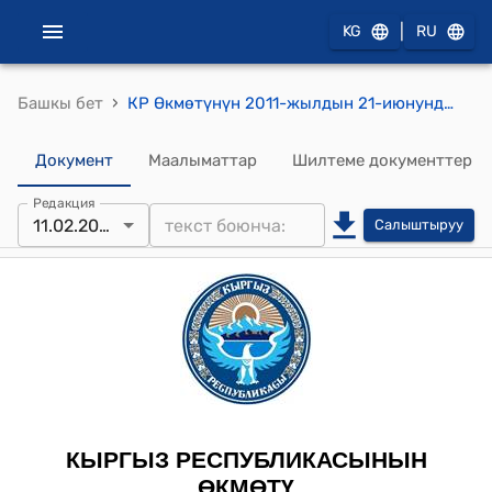
|
KG
RU
›
Башкы бет
КР Өкмөтүнүн 2011-жылдын 21-июнундагы № 334 "Нарын облусунун өнүктүрүү фонду жөнүндө" токтому
Документ
Маалыматтар
Шилтеме документтер
Редакция
11.02.2013
Салыштыруу