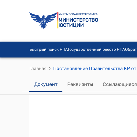
КЫРГЫЗСКАЯ РЕСПУБЛИКА
МИНИСТЕРСТВО
ЮСТИЦИИ
Быстрый поиск НПА
Государственный реестр НПА
Обрат
›
Главная
Документ
Реквизиты
Ссылающиеся