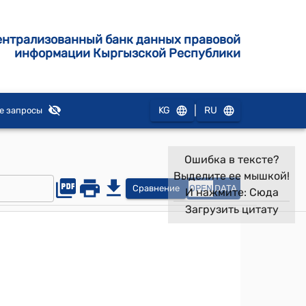
ентрализованный банк данных правовой
информации Кыргызской Республики
|
KG
RU
е запросы
Ошибка в тексте?
Выделите ее мышкой!
Сравнение
OPEN
DATA
И нажмите:
Сюда
Загрузить цитату