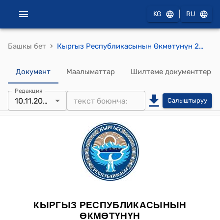
|
KG
RU
›
Башкы бет
Кыргыз Республикасынын Өкмөтүнүн 2012-жылдын 23-октябры № 743 "Кыргыз Республикасынын Өкмөтүнүн айрым чечимдерине өзгөртүүлөрдү жана толуктоолорду киргизүү жөнүндө" токтому
Документ
Маалыматтар
Шилтеме документтер
Редакция
10.11.2025
Салыштыруу