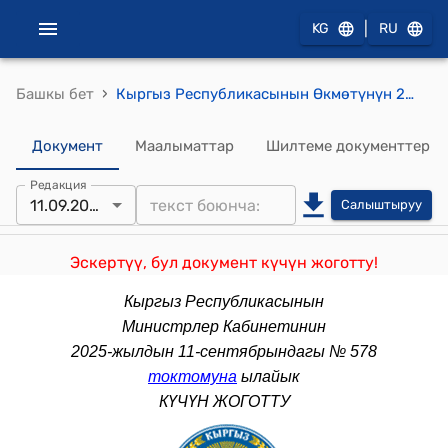
|
KG
RU
›
Башкы бет
Кыргыз Республикасынын Өкмөтүнүн 2012-жылдын 24-октябрындагы № 745 "Кыргыз Республикасынын Социалдык фонду тарабынан Мамлекеттик пенсиялык топтоо фондунун пенсиялык топтолгон каражаттарын төлөп берүү эрежеси жөнүндө" токтому
Документ
Маалыматтар
Шилтеме документтер
Редакция
11.09.2025
Салыштыруу
Эскертүү, бул документ күчүн жоготту!