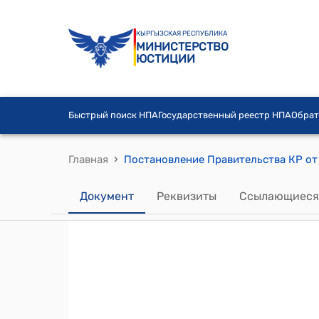
КЫРГЫЗСКАЯ РЕСПУБЛИКА
МИНИСТЕРСТВО
ЮСТИЦИИ
Быстрый поиск НПА
Государственный реестр НПА
Обрат
›
Главная
Документ
Реквизиты
Ссылающиеся