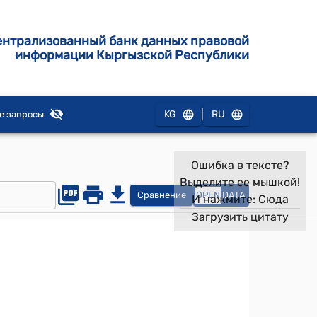
ентрализованный банк данных правовой
информации Кыргызской Республики
|
KG
RU
е запросы
Ошибка в тексте?
Выделите ее мышкой!
Сравнение
OPEN
DATA
И нажмите:
Сюда
Загрузить цитату