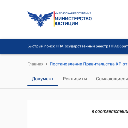
КЫРГЫЗСКАЯ РЕСПУБЛИКА
МИНИСТЕРСТВО
ЮСТИЦИИ
Быстрый поиск НПА
Государственный реестр НПА
Обрат
›
Главная
Документ
Реквизиты
Ссылающиеся