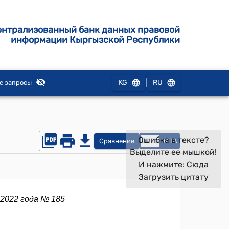
ентрализованный банк данных правовой
информации Кыргызской Республики
|
KG
RU
е запросы
Ошибка в тексте?
Сравнение
OPEN
DATA
Выделите ее мышкой!
И нажмите:
Сюда
Загрузить цитату