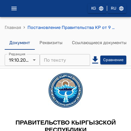
|
KG
RU
›
Главная
Постановление Правительства КР от 9 февраля 2011 года №35 "О Центре подготовки и переподготовки специалистов Гражданской защиты при Министерстве чрезвычайных ситуаций Кыргызской Республики"
Документ
Реквизиты
Ссылающиеся документы
Редакция
19.10.2018
Сравнение