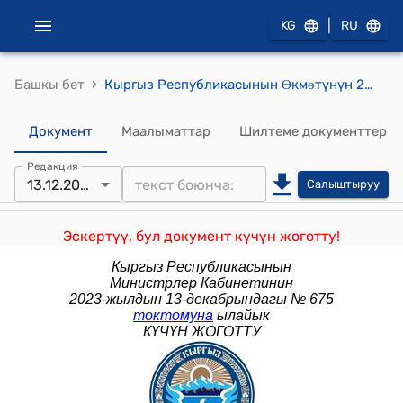
|
KG
RU
›
Башкы бет
Кыргыз Республикасынын Ɵкмɵтүнүн 2013-жылдын 12-январындагы № 10 "Айыл чарбасын каржылоо" долбоорун бекитүү жөнүндө" токтому
Документ
Маалыматтар
Шилтеме документтер
Редакция
13.12.2023
Салыштыруу
Эскертүү, бул документ күчүн жоготту!