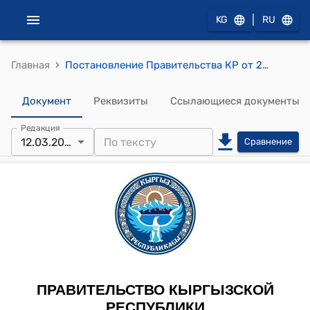
|
KG
RU
›
Главная
Постановление Правительства КР от 24 января 2013 года № 34 "Об итогах работы Государственной комиссии по проверке и изучению соблюдения ЗАО "Кумтор Оперейтинг Компани" норм и требований по рациональному использованию природных ресурсов, охране окружающей среды, безопасности производственных процессов и социальной защите населения"
Документ
Реквизиты
Ссылающиеся документы
Редакция
12.03.2013
Сравнение