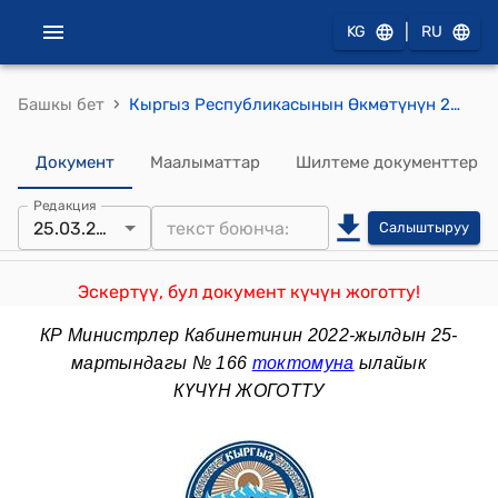
|
KG
RU
›
Башкы бет
Кыргыз Республикасынын Өкмөтүнүн 2013-жылдын 3-апрелиндеги № 169 "Кыргыз Республикасынын Президентинин ишмердигинин кепилдиктери жөнүндө" КыргызРеспубликасынын Мыйзамына өзгөртүү жана толуктоокиргизүү тууралуу" Кыргыз Республикасынын Мыйзамынын долбоору жөнүндө" токтому
Документ
Маалыматтар
Шилтеме документтер
Редакция
25.03.2022
Салыштыруу
Эскертүү, бул документ күчүн жоготту!