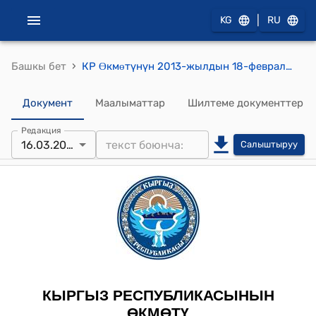
|
KG
RU
›
Башкы бет
КР Ɵкмɵтүнүн 2013-жылдын 18-февралындагы № 83 "Табигый жана уруксат берилген монополиялардын субъекттеринин товарларына (жумуштарына, кызмат көрсөтүүлөрүнө) бааларды (тарифтерди) аныктоонун тартиби жөнүндө жобону бекитүү тууралуу" токтому
Документ
Маалыматтар
Шилтеме документтер
Редакция
16.03.2015
Салыштыруу