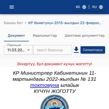
|
KG
RU
›
Башкы бет
КР Өкмөтүнүн 2013-жылдын 22-февралындагы № 90 "Кыргыз Республикасынын Өкмөтүнүн 2008-жылдын 30-декабрындагы № 735 "Кыргыз Республикасынын Салык кодексинин 98, 242, 255, 257, 258, 280, 281, 287 жана 295-беренелеринин жана "Кыргыз Республикасынын Салык кодексин колдонууга киргизүү жөнүндө" Кыргыз Республикасынын Мыйзамынын 11-беренесинин талаптарын ишке ашыруу боюнча чаралар жөнүндө" токтомуна толуктоолорду жана өзгөртүү киргизүү тууралуу" токтому
Документ
Маалыматтар
Шилтеме документтер
Редакция
11.03.2022
Салыштыруу
Эскертүү, бул документ күчүн жоготту!