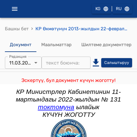
|
KG
RU
›
Башкы бет
КР Өкмөтүнүн 2013-жылдын 22-февралындагы № 90 "Кыргыз Республикасынын Өкмөтүнүн 2008-жылдын 30-декабрындагы № 735 "Кыргыз Республикасынын Салык кодексинин 98, 242, 255, 257, 258, 280, 281, 287 жана 295-беренелеринин жана "Кыргыз Республикасынын Салык кодексин колдонууга киргизүү жөнүндө" Кыргыз Республикасынын Мыйзамынын 11-беренесинин талаптарын ишке ашыруу боюнча чаралар жөнүндө" токтомуна толуктоолорду жана өзгөртүү киргизүү тууралуу" токтому
Документ
Маалыматтар
Шилтеме документтер
Редакция
11.03.2022
Салыштыруу
Эскертүү, бул документ күчүн жоготту!