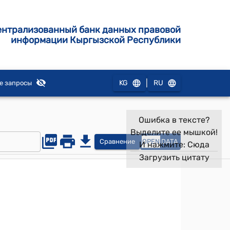
ентрализованный банк данных правовой
информации Кыргызской Республики
|
KG
RU
е запросы
Ошибка в тексте?
Выделите ее мышкой!
Сравнение
OPEN
DATA
И нажмите:
Сюда
Загрузить цитату