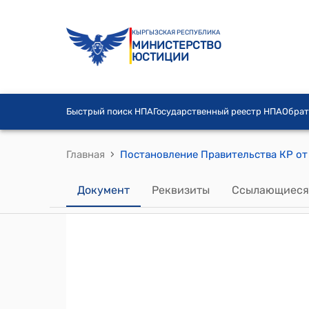
КЫРГЫЗСКАЯ РЕСПУБЛИКА
МИНИСТЕРСТВО
ЮСТИЦИИ
Быстрый поиск НПА
Государственный реестр НПА
Обрат
›
Главная
Документ
Реквизиты
Ссылающиеся