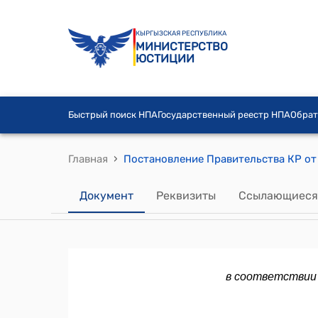
КЫРГЫЗСКАЯ РЕСПУБЛИКА
МИНИСТЕРСТВО
ЮСТИЦИИ
Быстрый поиск НПА
Государственный реестр НПА
Обрат
›
Главная
Документ
Реквизиты
Ссылающиеся