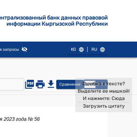
ентрализованный банк данных правовой
информации Кыргызской Республики
|
KG
RU
е запросы
Ошибка в тексте?
Сравнение
OPEN
DATA
Выделите ее мышкой!
И нажмите:
Сюда
Загрузить цитату