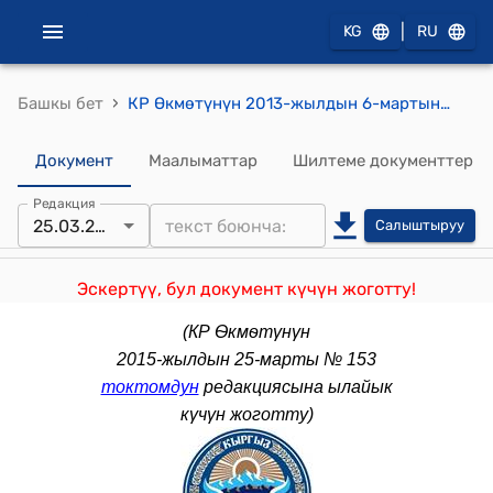
|
KG
RU
›
Башкы бет
КР Өкмөтүнүн 2013-жылдын 6-мартындагы № 120 "Ченөө каражаттарына метрологиялык аттестация жүргүзүүнүн тартиби жөнүндө жобону бекитүү тууралуу" токтому
Документ
Маалыматтар
Шилтеме документтер
Редакция
25.03.2015
Салыштыруу
Эскертүү, бул документ күчүн жоготту!