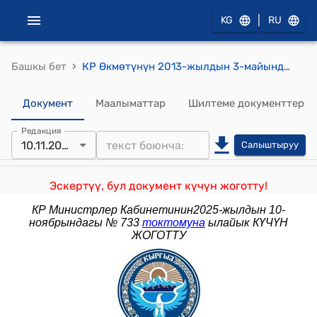
|
KG
RU
›
Башкы бет
КР Өкмөтүнүн 2013-жылдын 3-майындагы №230 "Кыргыз Республикасынын Өкмөтүнүн 2010-жылдын 25-ноябрындагы№301 "Кыргыз Республикасынын Өкмөтүнө караштуу Мамлекеттик каттоо кызматынын алдындагы Кадастр жана кыймылсыз мүлккө укуктарды каттоо департаментинин жергиликтүү каттоо органдары тарабынан жана Кыймылсыз мүлк боюнча бирдиктүү маалыматтык системасынан кыймылсыз мүлк жөнүндө маалыматтарды берүү тартиби тууралуу жобону бекитүү тууралуу" токтомуна өзгөртүүлөрдү жана толуктоолорду киргизүү жөнүндө" токтому
Документ
Маалыматтар
Шилтеме документтер
Редакция
10.11.2025
Салыштыруу
Эскертүү, бул документ күчүн жоготту!