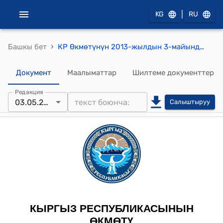
|
KG
RU
›
Башкы бет
КР Өкмөтүнүн 2013-жылдын 3-майындагы № 231 "Кыргыз Республикасынын Өкмөтүнүн 2012-жылдын 20-февралындагы № 124 "Кыргыз Республикасынын Өкмөтүнө караштуу Мамлекеттик байланыш агенттиги жөнүндө" токтомуна өзгөртүүлөрдү киргизүү тууралуу" токтому
Документ
Маалыматтар
Шилтеме документтер
Редакция
03.05.2013
Салыштыруу