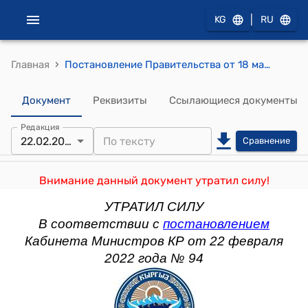
|
KG
RU
›
Главная
Постановление Правительства от 18 марта 2013 года № 139 "О внесении изменений в постановление Правительства Кыргызской Республики "О мерах по реализации требований статей 98, 242, 255, 257, 258, 280, 281, 287 и 295 Налогового кодекса Кыргызской Республики и статьи 11 Закона Кыргызской Республики "О введении в действие Налогового кодекса Кыргызской Республики" от 30 декабря 2008 года № 735"
Документ
Реквизиты
Ссылающиеся документы
Редакция
22.02.2022
Сравнение
Внимание данный документ утратил силу!